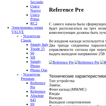
Secondo
Unico
Reference Pre
Nuovo
Unico
Primo
RC2
С самого начала была сформулиро
Электроника серии
будет располагаться на трех не
VALVE
комплектующие должны быть лучши
-
Усилители
Classic
Во входном каскаде используется 
Simply Italy
Два триода соединены паралле
Triode 25
управляемости сигнала при пере
S6
выдать выходное напряжение 25В п
SH
Simply
Phono
Phono One
-
Усилители
Технические характеристики
Premium
Тип устройства
Reference
Лампы
Pre
Фоно каскад (ММ/МС)
Reference
Входы
Absolute
Выходы
845
Выходное сопротивление
S9