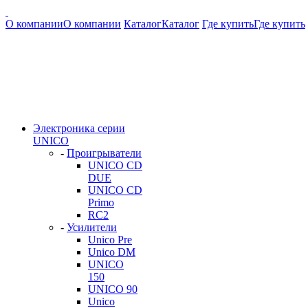
О компании
О компании
Каталог
Каталог
Где купить
Где купить
Электроника серии
UNICO
-
Проигрыватели
UNICO CD
DUE
UNICO CD
Primo
RC2
-
Усилители
Unico Pre
Unico DM
UNICO
150
UNICO 90
Unico