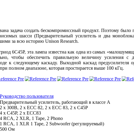
вана задача создать бескомпромиссный продукт. Поэтому было 
зависимых шасси (Предварительный усилитель и два моноблок
ми за всю историю Unison Research.
триод 6C45P, эта лампа известна как одна из самых «малошумящ
льно, чтобы обеспечить правильную величину усиления с 
ходе к следующему каскаду. Выходной каскад предусилителя 
ри полном диапазоне, которая простирается выше 100 кГц.
Руководство пользователя
Предварительный усилитель, работающий в классе А
2 х 300В, 2 х ЕСС 82, 2 х ЕСС 83, 2 х С45Р
4 х С45Р, 2 х ЕСС83
4 RCA, 2 XLR, 1 Tape, 2 Phono
1 RCA, 1 XLR 1 Tape, 2 Subwoofer (регулируемый)
500 Ом