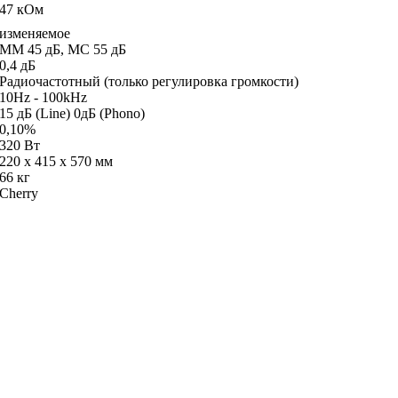
47 кОм
изменяемое
ММ 45 дБ, МС 55 дБ
0,4 дБ
Радиочастотный (только регулировка громкости)
10Hz - 100kHz
15 дБ (Line) 0дБ (Phono)
0,10%
320 Вт
220 x 415 х 570 мм
66 кг
Cherry