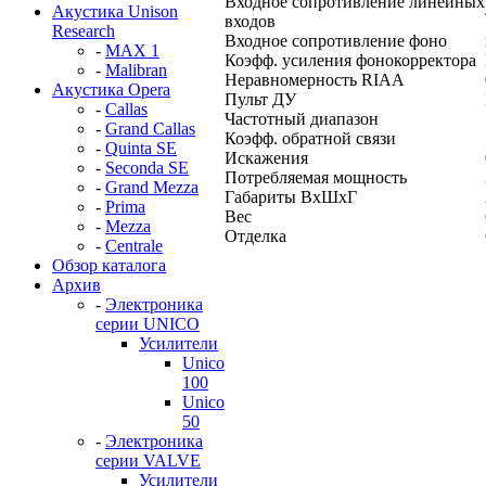
Входное сопротивление линейных
Акустика Unison
входов
Research
Входное сопротивление фоно
-
MAX 1
Коэфф. усиления фонокорректора
-
Malibran
Неравномерность RIAA
Акустика Opera
Пульт ДУ
-
Callas
Частотный диапазон
-
Grand Callas
Коэфф. обратной связи
-
Quinta SE
Искажения
-
Seconda SE
Потребляемая мощность
-
Grand Mezza
Габариты ВхШхГ
-
Prima
Вес
-
Mezza
Отделка
-
Centrale
Обзор каталога
Архив
-
Электроника
серии UNICO
Усилители
Unico
100
Unico
50
-
Электроника
серии VALVE
Усилители