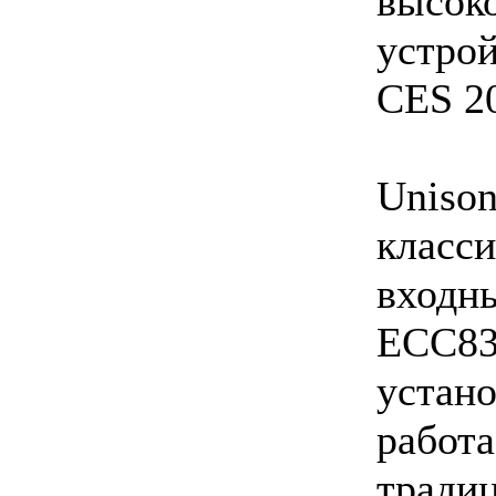
высо
устро
CES 2
Uniso
класс
входн
ECC8
уста
рабо
трад