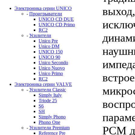
вых
Электроника серии UNICO
-
Проигрыватели
UNICO CD DUE
искл
UNICO CD Primo
RC2
динам
-
Усилители
Unico Pre
Unico DM
науш
UNICO 150
UNICO 90
импед
Unico Secondo
Unico Nuovo
Unico Primo
встр
RC2
Электроника серии VALVE
микр
-
Усилители Classic
Simply Italy
восп
Triode 25
S6
SH
парам
Simply Phono
Phono One
PCM до
-
Усилители Premium
Reference Pre