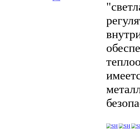
"свет
регул
внут
обе
тепл
имее
метал
безопа