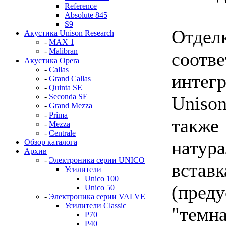
Reference
Absolute 845
S9
Отде
Акустика Unison Research
-
MAX 1
-
Malibran
соот
Акустика Opera
-
Callas
интег
-
Grand Callas
-
Quinta SE
-
Seconda SE
Uniso
-
Grand Mezza
-
Prima
также
-
Mezza
-
Centrale
натур
Обзор каталога
Архив
-
Электроника серии UNICO
встав
Усилители
Unico 100
(пред
Unico 50
-
Электроника серии VALVE
Усилители Classic
"темн
P70
P40