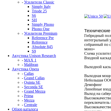
-
Усилители Classic
Simply Italy
Triode 25
S6
SH
Simply Phono
Phono One
Технические
-
Усилители Premium
Гибридный пол
Reference Pre
интегральный у
Reference
собранный по 
Absolute 845
моно»
S9
Схема усилите
Акустика Unison Research
Входной каска
-
MAX 1
-
Malibran
Выходной каск
Акустика Opera
-
Callas
Выходная мощн
-
Grand Callas
Небольшая ОО
-
Quinta SE
Демпфинг
-
Seconda SE
Линейные вхо
-
Grand Mezza
Выход на сабву
-
Prima
Высококачеств
-
Mezza
переключатель 
-
Centrale
Высококачеств
Обзор каталога