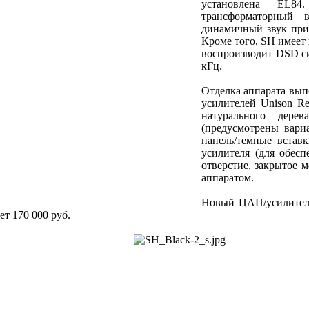
установлена EL84.
трансформаторный 
динамичный звук при
Кроме того, SH имеет
воспроизводит DSD си
кГц.
Отделка аппарата вып
усилителей Unison Re
натурального дере
(предусмотрены вари
панель/темные встав
усилителя (для обес
отверстие, закрытое 
аппаратом.
Новый ЦАП/усилитель
ет 170 000 руб.