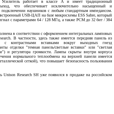
 Усилитель работает в классе А и имеет традиционный
выход, что обеспечивает исключительно насыщенный и
 подключении наушников с любым стандартным импедансом.
 встроенный USB-ЦАП на базе микросхемы ESS Sabre, который
гнал с параметрами 64 / 128 МГц, а также PCM до 32 бит / 384
олнена в соответствии с оформлением интегральных ламповых
search. В частности, здесь также имеется передняя панель из
ва с контрастными вставками вокруг выходных гнезд
анты отделки "темная панель/светлые вставки" или "светлая
ки") и регулятора громкости. Лампы скрыты внутри корпуса
печения нормального теплообмена на верхней панели имеется
металлической сеткой), что повышает безопасность пользования
 Unison Research SH уже появился в продаже на российском