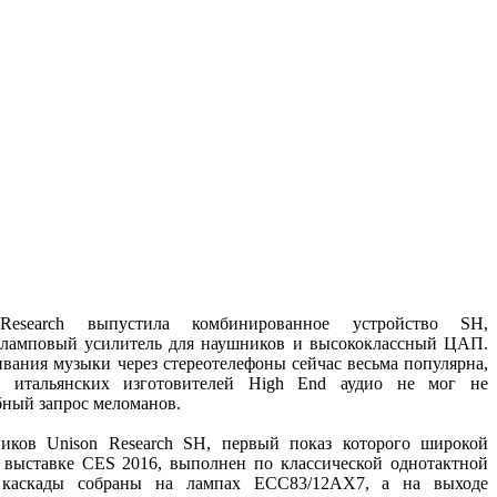
esearch выпустила комбинированное устройство SH,
 ламповый усилитель для наушников и высококлассный ЦАП.
вания музыки через стереотелефоны сейчас весьма популярна,
 итальянских изготовителей High End аудио не мог не
бный запрос меломанов.
иков Unison Research SH, первый показ которого широкой
а выставке CES 2016, выполнен по классической однотактной
 каскады собраны на лампах ECC83/12AX7, а на выходе