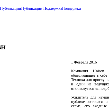
Публикации
Публикации
Поддержка
Поддержка
SH
1 Февраля 2016
Компания Unison R
объединившее в себе
Техника для прослуши
и один из ведущих
откликнуться на подо
Усилитель для наушн
публике состоялся н
схеме, его входные