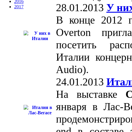
2016
28.01.2013
У ни
2017
В конце 2012 г
Overton пригл
посетить расп
Италии концерн
Audio).
24.01.2013
Итал
На выставке
C
января в Лас-В
продемонстриро
end в составе